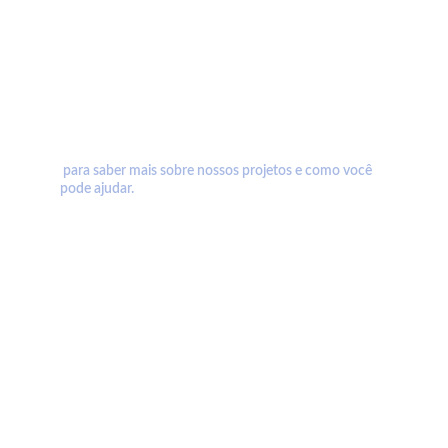
ENTRE EM CONTATO CONOSCO
 para saber mais sobre nossos projetos e como você 
pode ajudar.
Associação Paradesportiva de Mato Grosso - APMT
R. Setenta e Sete, s/n - Paiaguás, Várzea Grande - MT
Telefone:
(65) 98162-3882