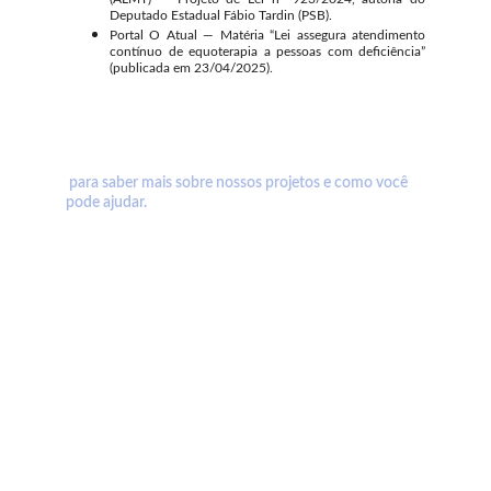
Deputado Estadual Fábio Tardin (PSB).
Portal O Atual — Matéria “Lei assegura atendimento
contínuo de equoterapia a pessoas com deficiência”
(publicada em 23/04/2025).
ENTRE EM CONTATO CONOSCO
 para saber mais sobre nossos projetos e como você 
pode ajudar.
Associação Paradesportiva de Mato Grosso - APMT
R. Setenta e Sete, s/n - Paiaguás, Várzea Grande - MT
Telefone:
(65) 98162-3882