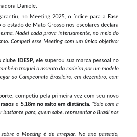
nadora Daniele.
garantiu, no Meeting 2025, o índice para a
Fase
 o estado de Mato Grosso nos escolares declara
mesma. Nadei cada prova intensamente, no meio do
smo. Competi esse Meeting com um único objetivo:
 o clube
IDESP
, ele superou sua marca pessoal no
 também troquei o assento da cadeira por um modelo
hegar ao Campeonato Brasileiro, em dezembro, com
porte
, competiu pela primeira vez com seu novo
 rasos
e
5,18m no salto em distância
.
“Saio com a
 bastante para, quem sabe, representar o Brasil nos
r sobre o Meeting é de arrepiar. No ano passado,