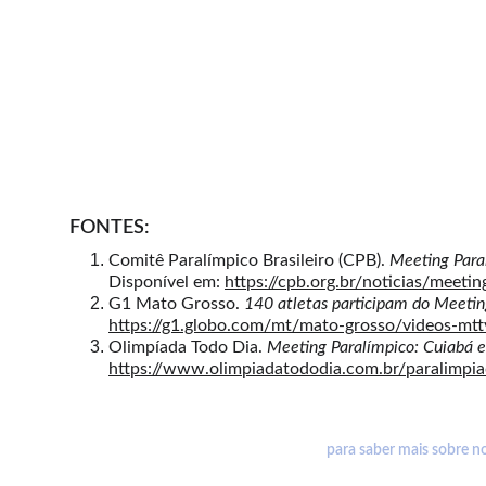
AS FOTOS DO MEETING PARALÍMPICO
🔗 ACESSO RÁPIDO e  PRÁTICO
https://fotopmt.fotop.com.br/fotos/eventos/in
🏷 CUPOM DE DESCONTO: FOTOPMT15
Na  FOTOP, cada passo, cada suor e cada conquis
 FONTES:
Comitê Paralímpico Brasileiro (CPB). 
Meeting Para
Disponível em: 
https://cpb.org.br/noticias/meet
G1 Mato Grosso. 
140 atletas participam do Meetin
https://g1.globo.com/mt/mato-grosso/videos-mtt
Olimpíada Todo Dia. 
Meeting Paralímpico: Cuiabá e
https://www.olimpiadatododia.com.br/paralimpia
ENTRE EM CONT
 para saber mais sobre n
Associação Paradesportiva