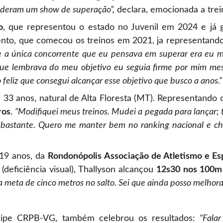
e deram um show de superação”,
declara, emocionada a trei
o
, que representou o estado no Juvenil em 2024 e já 
nto, que comecou os treinos em 2021, ja representando
e a única concorrente que eu pensava em superar era eu 
 que lembrava do meu objetivo eu seguia firme por mim me
o feliz que consegui alcançar esse objetivo que busco a anos."
e 33 anos, natural de Alta Floresta (MT). Representando
ros
.
“Modifiquei meus treinos. Mudei a pegada para lançar;
ou bastante. Quero me manter bem no ranking nacional e c
 19 anos, da
Rondonópolis Associação de Atletismo e Es
 (deficiência visual), Thallyson alcançou
12s30 nos 100m
meta de cinco metros no salto. Sei que ainda posso melhorar
uipe CRPB-VG, também celebrou os resultados:
“Fala