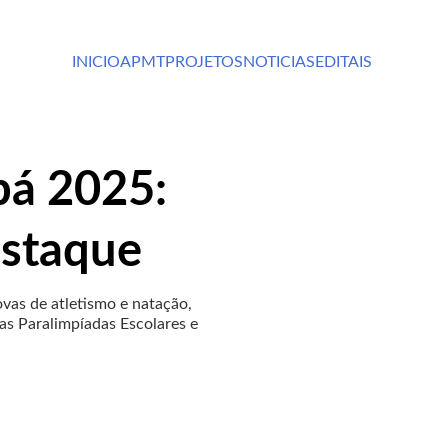
INICIO
APMT
PROJETOS
NOTICIAS
EDITAIS
bá 2025:
estaque
as de atletismo e natação,
as Paralimpíadas Escolares e