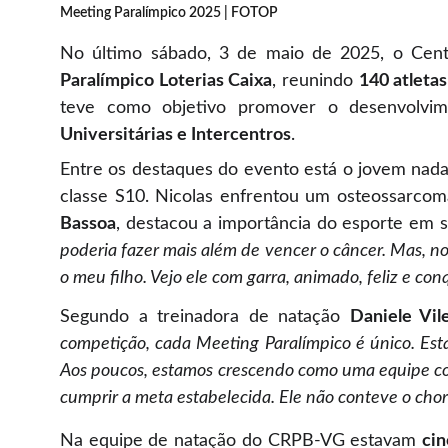
Meeting Paralímpico 2025 | FOTOP 
No último sábado, 3 de maio de 2025, o Cen
Paralímpico Loterias Caixa
, reunindo
140 atleta
teve como objetivo promover o desenvolvi
Universitárias e Intercentros
.
Entre os destaques do evento está o jovem nad
classe S10. Nicolas enfrentou um osteossarcom
Bassoa
, destacou a importância do esporte em 
poderia fazer mais além de vencer o câncer. Mas, no
o meu filho. Vejo ele com garra, animado, feliz e con
Segundo a treinadora de natação
Daniele Vil
competição, cada Meeting Paralímpico é único. Est
Aos poucos, estamos crescendo como uma equipe cons
cumprir a meta estabelecida. Ele não conteve o chor
Na equipe de natação do CRPB-VG estavam
cin