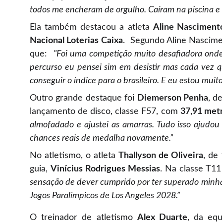
todos me encheram de orgulho. Caíram na piscina 
Ela também destacou a atleta
Aline Nasciment
Nacional Loterias Caixa
. Segundo Aline Nascime
que:
"Foi uma competição muito desafiadora ond
percurso eu pensei sim em desistir mas cada vez
conseguir o índice para o brasileiro. E eu estou muit
Outro grande destaque foi
Diemerson Penha
, d
lançamento de disco, classe F57, com
37,91 met
almofadado e ajustei as amarras. Tudo isso ajud
chances reais de medalha novamente.”
No atletismo, o atleta
Thallyson de Oliveira
, de
guia,
Vinícius Rodrigues Messias
. Na classe T11
sensação de dever cumprido por ter superado minha 
Jogos Paralímpicos de Los Angeles 2028.”
O treinador de atletismo
Alex Duarte
, da eq