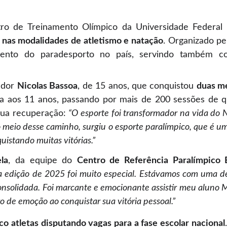
tro de Treinamento Olímpico da Universidade Federa
s nas modalidades de atletismo e natação
. Organizado p
mento do paradesporto no país, servindo também c
ador
Nicolas Bassoa
, de 15 anos, que conquistou
duas m
a aos 11 anos, passando por mais de 200 sessões de qu
sua recuperação:
“O esporte foi transformador na vida do 
 meio desse caminho, surgiu o esporte paralímpico, que é u
quistando muitas vitórias.”
ela
, da equipe do
Centro de Referência Paralímpico 
a edição de 2025 foi muito especial. Estávamos com uma de
olidada. Foi marcante e emocionante assistir meu aluno Mig
o de emoção ao conquistar sua vitória pessoal.”
co atletas disputando vagas para a fase escolar nacional