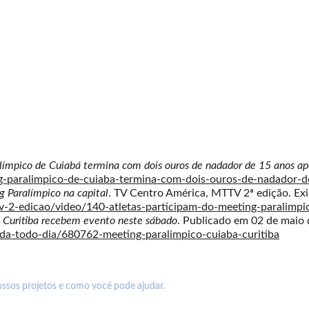
 estão NO AR!!!!!!!!
dex/evento/162465
ta tem um registro especial!
límpico de Cuiabá termina com dois ouros de nadador de 15 anos ap
ing-paralimpico-de-cuiaba-termina-com-dois-ouros-de-nadador-
g Paralímpico na capital
. TV Centro América, MTTV 2ª edição. Exi
v-2-edicao/video/140-atletas-participam-do-meeting-paralimpi
 Curitiba recebem evento neste sábado
. Publicado em 02 de maio 
da-todo-dia/680762-meeting-paralimpico-cuiaba-curitiba
ATO CONOSCO
L
ossos projetos e como você pode ajudar.
IN
 de Mato Grosso - APMT