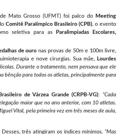
l de Mato Grosso (UFMT) foi palco do
Meeting
elo
Comitê Paralímpico Brasileiro (CPB)
, o evento
omo seletiva para as
Paralimpíadas Escolares,
edalhas de ouro
nas provas de 50m e 100m livre,
imioterapia e nove cirurgias. Sua mãe,
Lourdes
Nicolas. Durante o tratamento, nem pensava que ele
ma bênção para todos os atletas, principalmente para
Brasileiro de Várzea Grande (CRPB-VG)
:
“Cada
legação maior que no ano anterior, com 10 atletas.
uel Vital, pela primeira vez em três meses de aula,
. Desses, três atingiram os índices mínimos.
“Mas